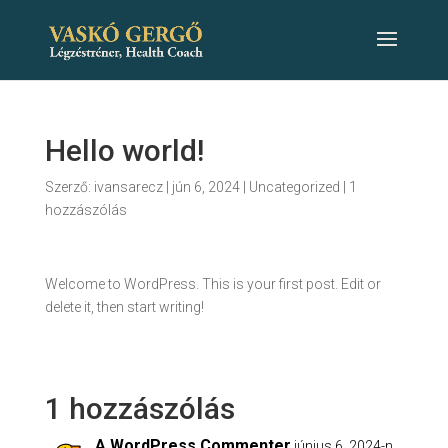
Hello world!
Szerző:
ivansarecz
|
jún 6, 2024
|
Uncategorized
|
1
hozzászólás
Welcome to WordPress. This is your first post. Edit or
delete it, then start writing!
1 hozzászólás
A WordPress Commenter
június 6, 2024-n